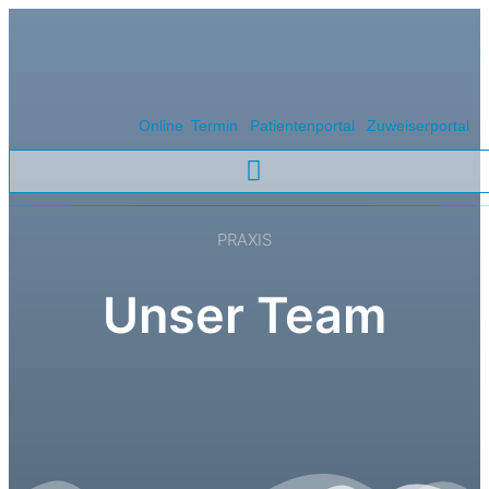
Online Termin
Patientenportal
Zuweiserportal
PRAXIS
Unser Team